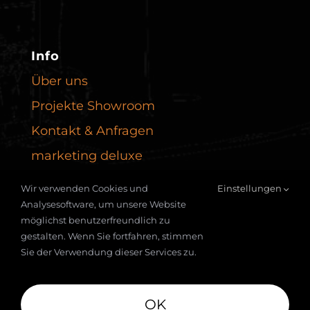
Info
Über uns
Projekte Showroom
Kontakt & Anfragen
marketing deluxe
Wir verwenden Cookies und
Einstellungen
Analysesoftware, um unsere Website
möglichst benutzerfreundlich zu
gestalten. Wenn Sie fortfahren, stimmen
Sie der Verwendung dieser Services zu.
© 2026 |
Impressum
|
Datenschutz
OK