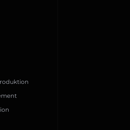
produktion
ement
tion