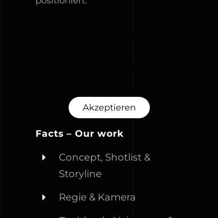
positioniert.
Aus
datenschutzrechtlichen
Gründen benötigt Vimeo
Ihre Einwilligung um
geladen zu werden.
Akzeptieren
Facts – Our work
Concept, Shotlist &
Storyline
Regie & Kamera